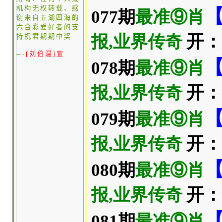
机构无权转载、感
谢来自五湖四海的
六合彩爱好者的支
持
祝君期期中奖
─-
[
刘伯温
]
宣