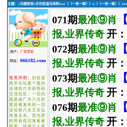
主题：≤功德奇侠≥＠刘伯温马来料≡≡≡〈〈一肖一尾〉〉≡〈〈一肖一尾〉〉≡≡
用户：
广告赞助
666182.com
网址：
免责声明：
刘伯温
高手论坛是个面向
全球的六合彩特码
交流社区、一切内
容是由广大六合彩
爱好者发布的一切
言论和六合王论坛
本身无关、其内容
的所有权归发表者
所有、任何个人或